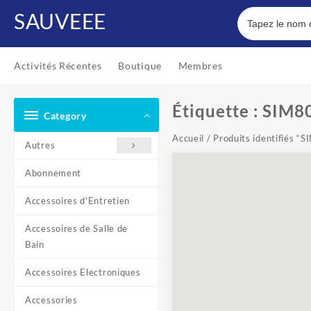
Skip
SAUVEEE
to
content
Activités Récentes
Boutique
Membres
Étiquette :
SIM8
Category
Accueil
/ Produits identifié
Autres
Abonnement
Accessoires d'Entretien
Accessoires de Salle de
Bain
Accessoires Electroniques
Accessories