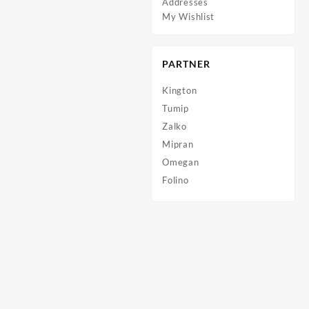
Addresses
My Wishlist
PARTNER
Kington
Tumip
Zalko
Mipran
Omegan
Folino