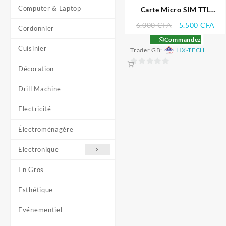
Computer & Laptop
Carte Micro SIM TTL
quadribande GSM/GPRS –
Le
Le
6.000
CFA
5.500
CFA
Cordonnier
SIM 800L
prix
pri
Commandez
initial
act
Cuisinier
Trader GB:
LIX-TECH
était :
est 
6.000 CFA.
5.5
Décoration
0
sur
Drill Machine
5
Electricité
Électroménagère
Electronique
En Gros
Esthétique
Evénementiel