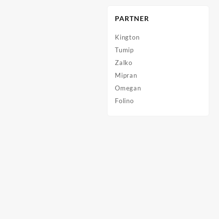
PARTNER
Kington
Tumip
Zalko
Mipran
Omegan
Folino