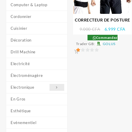
Computer & Laptop
Cordonnier
CORRECTEUR DE POSTURE
Cuisinier
Le
Le
9.000
CFA
6.999
CFA
prix
pri
Commandez
Décoration
initial
act
Trader GB:
GOLUS
était :
est 
Drill Machine
9.000 CFA.
6.9
1
sur
Electricité
5
Électroménagère
Electronique
En Gros
Esthétique
Evénementiel