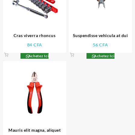
Cras viverra rhoncus
Suspendisse vehicula at dui
84
CFA
56
CFA
Achetez Ici
Achetez Ici
Mauris elit magna, aliquet