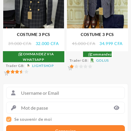
COSTUME 3 PCS
COSTUME 3 PCS
Le
Le
Le
Le
39.000
CFA
32.000
CFA
45.000
CFA
34.999
CFA
prix
prix
prix
prix
COMMANDEZ VIA
Commandez
initial
actuel
initial
actu
WHATSAPP
Trader GB:
GOLUS
était :
est :
était :
est :
Trader GB:
LIGHTSHOP
39.000 CFA.
32.000 CFA.
45.000 CFA.
34.
1
3.5
sur
sur 5
5
Se souvenir de moi