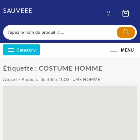
Skip
SAUVEEE
to
content
Category
MENU
Étiquette :
COSTUME HOMME
Accueil
/ Produits identifiés “COSTUME HOMME”