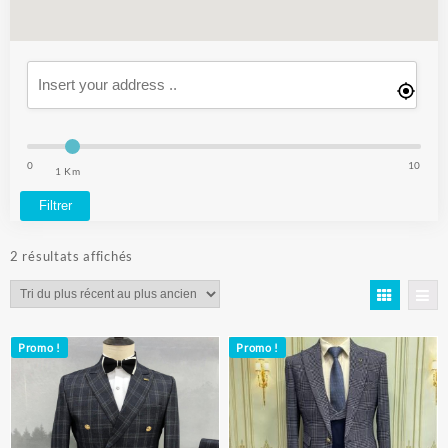
0
10
1 Km
Filtrer
Trié
2 résultats affichés
du
plus
récent
au
Promo !
Promo !
plus
ancien